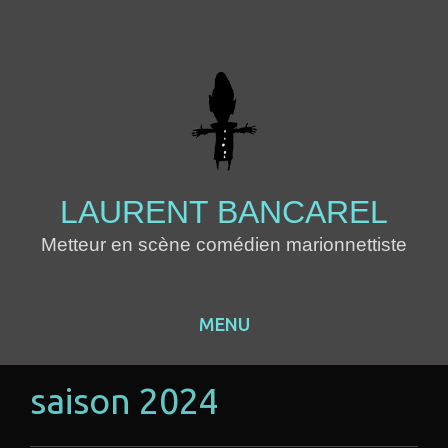
LAURENT BANCAREL
Metteur en scène comédien marionnettiste
MENU
Skip to content
saison 2024