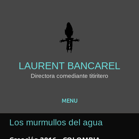
LAURENT BANCAREL
Directora comediante titiritero
MENU
Skip to content
Los murmullos del agua