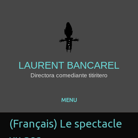
LAURENT BANCAREL
Directora comediante titiritero
MENU
Skip to content
(Français) Le spectacle